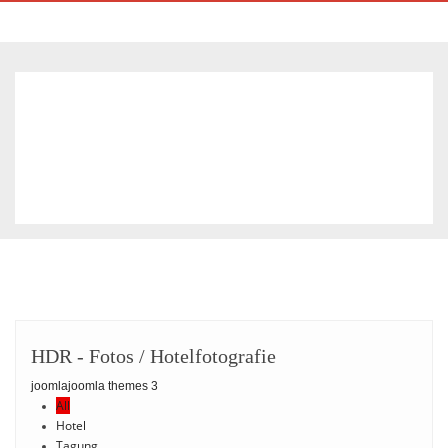
HDR
- Fotos / Hotelfotografie
joomla
joomla themes 3
All
Hotel
Tagung