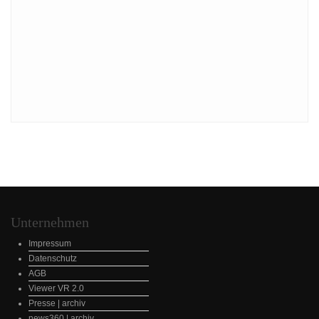
Unternehmen
Impressum
Datenschutz
AGB
Viewer VR 2.0
Presse | archiv
news360 | archiv