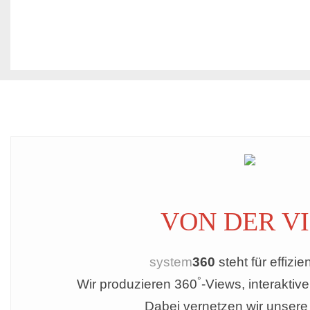
VON DER V
system
360
steht für effizie
°
Wir produzieren 360
-Views, interakti
Dabei vernetzen wir unsere