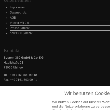
Unternehmen
Impressum
Datenschutz
AGB
Viewer VR 2.0
Presse | archiv
news360 | archiv
Kontakt
System 360 GmbH & Co. KG
Hauffstraße 21
73066 Uhingen
Tel +49 7161 503 99 40
Fax +49 7161 503 99 41
info(at)system360gmbh.de
www.system360gmbh.de
Wir benutzen Cookie
Wir nutzen Cookies auf unserer Websi
und die Nutzererfahrung zu verbesser